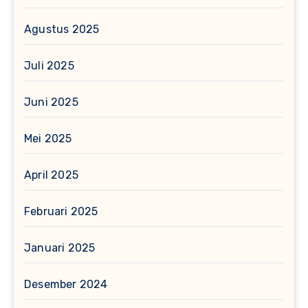
Agustus 2025
Juli 2025
Juni 2025
Mei 2025
April 2025
Februari 2025
Januari 2025
Desember 2024