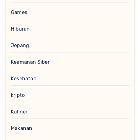
Games
Hiburan
Jepang
Keamanan Siber
Kesehatan
kripto
Kuliner
Makanan