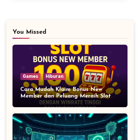
You Missed
Games
Hiburan
Cara Mudah Klaim Bonus New
Member dan Peluang Meraih Slot
Jackpot Terbesar