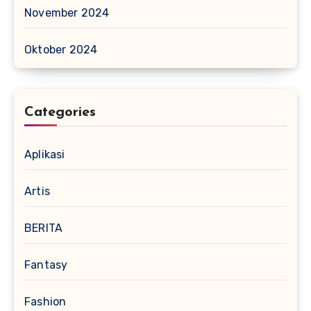
November 2024
Oktober 2024
Categories
Aplikasi
Artis
BERITA
Fantasy
Fashion