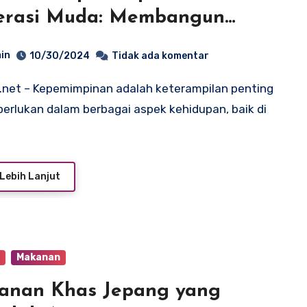
erasi Muda: Membangun
impin Masa Depan
in
10/30/2024
Tidak ada komentar
perlukan dalam berbagai aspek kehidupan, baik di
Lebih Lanjut
g
Makanan
anan Khas Jepang yang