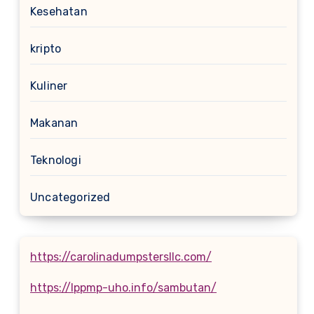
Kesehatan
kripto
Kuliner
Makanan
Teknologi
Uncategorized
https://carolinadumpstersllc.com/
https://lppmp-uho.info/sambutan/