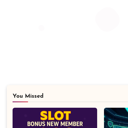
You Missed