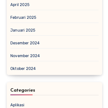
April 2025
Februari 2025
Januari 2025
Desember 2024
November 2024
Oktober 2024
Categories
Aplikasi