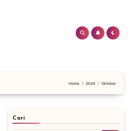
Home
2024
Oktober
Cari