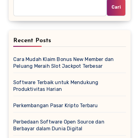
Cari
Recent Posts
Cara Mudah Klaim Bonus New Member dan
Peluang Meraih Slot Jackpot Terbesar
Software Terbaik untuk Mendukung
Produktivitas Harian
Perkembangan Pasar Kripto Terbaru
Perbedaan Software Open Source dan
Berbayar dalam Dunia Digital