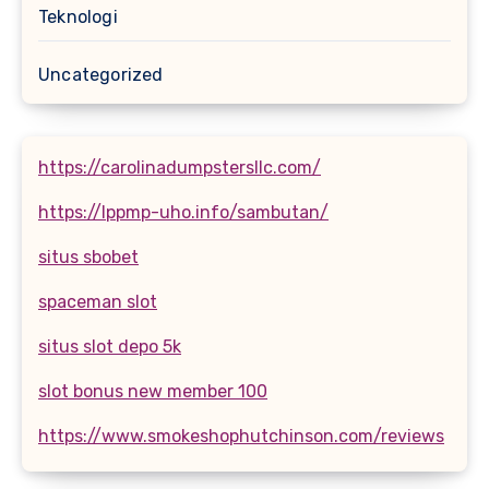
Teknologi
Uncategorized
https://carolinadumpstersllc.com/
https://lppmp-uho.info/sambutan/
situs sbobet
spaceman slot
situs slot depo 5k
slot bonus new member 100
https://www.smokeshophutchinson.com/reviews