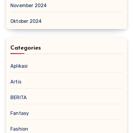
November 2024
Oktober 2024
Categories
Aplikasi
Artis
BERITA
Fantasy
Fashion