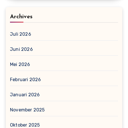
Archives
Juli 2026
Juni 2026
Mei 2026
Februari 2026
Januari 2026
November 2025
Oktober 2025