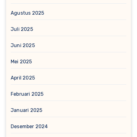
Agustus 2025
Juli 2025
Juni 2025
Mei 2025
April 2025
Februari 2025
Januari 2025
Desember 2024