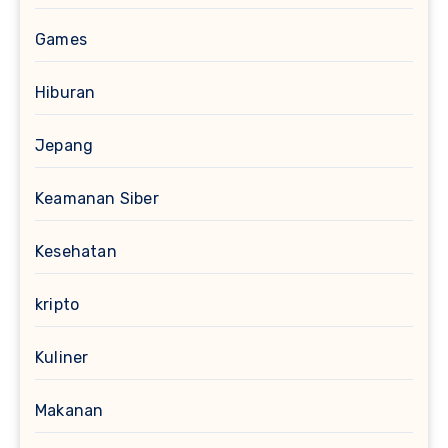
Games
Hiburan
Jepang
Keamanan Siber
Kesehatan
kripto
Kuliner
Makanan