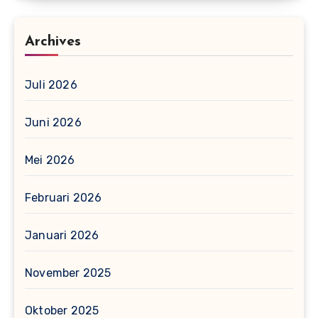
Archives
Juli 2026
Juni 2026
Mei 2026
Februari 2026
Januari 2026
November 2025
Oktober 2025