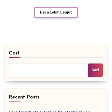
Baca Lebih Lanjut
Cari
Cari
Recent Posts