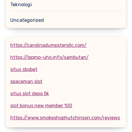
Teknologi
Uncategorized
https://carolinadumpstersllc.com/
https://lppmp-uho.info/sambutan/
situs sbobet
spaceman slot
situs slot depo 5k
slot bonus new member 100
https://www.smokeshophutchinson.com/reviews