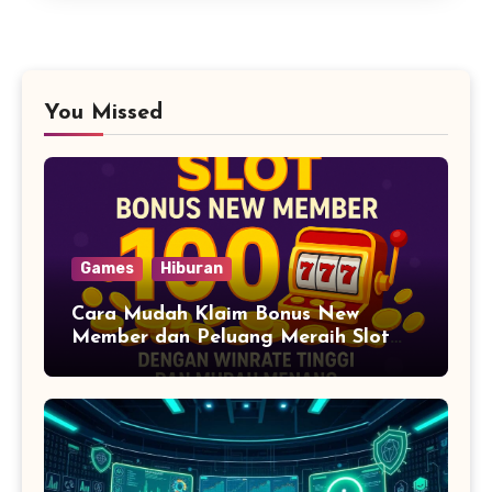
You Missed
Games
Hiburan
Cara Mudah Klaim Bonus New
Member dan Peluang Meraih Slot
Jackpot Terbesar