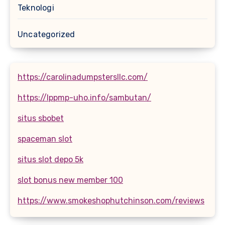
Teknologi
Uncategorized
https://carolinadumpstersllc.com/
https://lppmp-uho.info/sambutan/
situs sbobet
spaceman slot
situs slot depo 5k
slot bonus new member 100
https://www.smokeshophutchinson.com/reviews