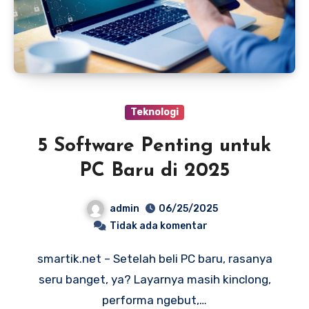
Teknologi
5 Software Penting untuk
PC Baru di 2025
admin
06/25/2025
Tidak ada komentar
smartik.net – Setelah beli PC baru, rasanya
seru banget, ya? Layarnya masih kinclong,
performa ngebut,…