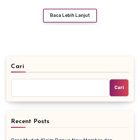
Baca Lebih Lanjut
Cari
Cari
Recent Posts