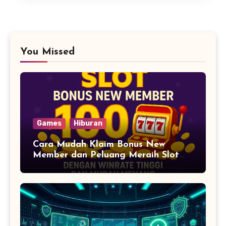
You Missed
Games
Hiburan
Cara Mudah Klaim Bonus New
Member dan Peluang Meraih Slot
Jackpot Terbesar