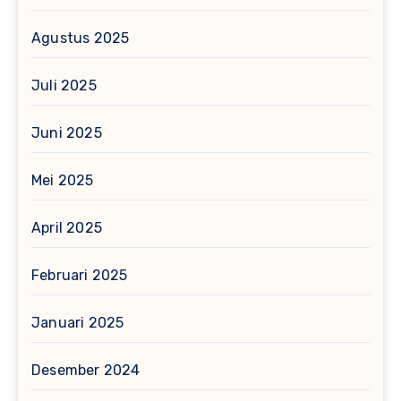
Agustus 2025
Juli 2025
Juni 2025
Mei 2025
April 2025
Februari 2025
Januari 2025
Desember 2024