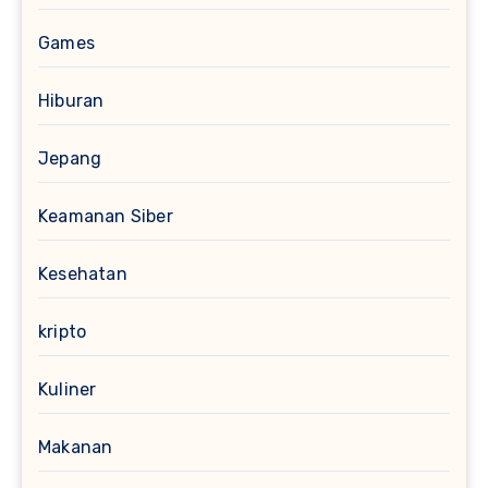
Games
Hiburan
Jepang
Keamanan Siber
Kesehatan
kripto
Kuliner
Makanan