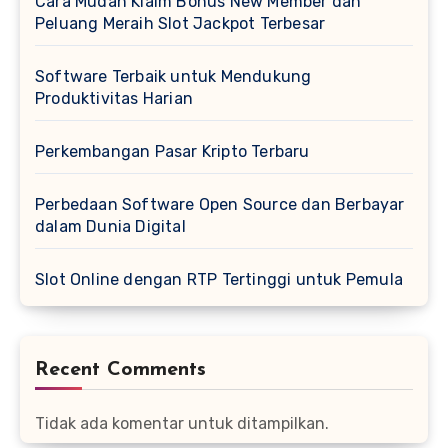
Cara Mudah Klaim Bonus New Member dan
Peluang Meraih Slot Jackpot Terbesar
Software Terbaik untuk Mendukung
Produktivitas Harian
Perkembangan Pasar Kripto Terbaru
Perbedaan Software Open Source dan Berbayar
dalam Dunia Digital
Slot Online dengan RTP Tertinggi untuk Pemula
Recent Comments
Tidak ada komentar untuk ditampilkan.