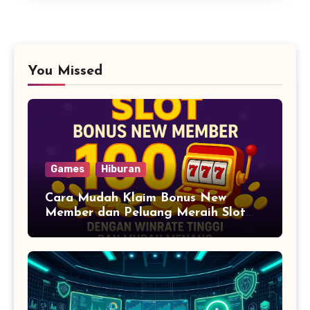
You Missed
Games
Hiburan
Cara Mudah Klaim Bonus New
Member dan Peluang Meraih Slot
Jackpot Terbesar