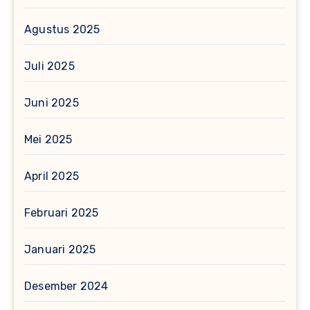
Agustus 2025
Juli 2025
Juni 2025
Mei 2025
April 2025
Februari 2025
Januari 2025
Desember 2024