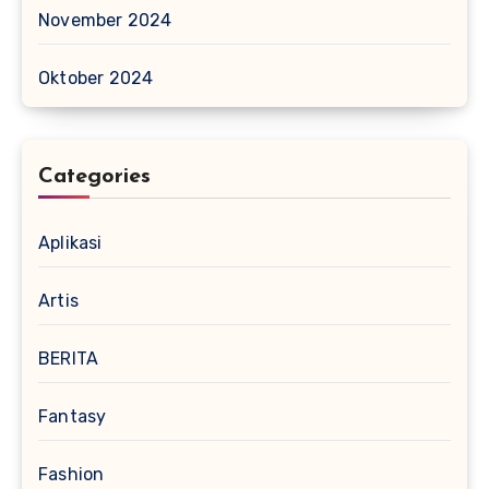
November 2024
Oktober 2024
Categories
Aplikasi
Artis
BERITA
Fantasy
Fashion